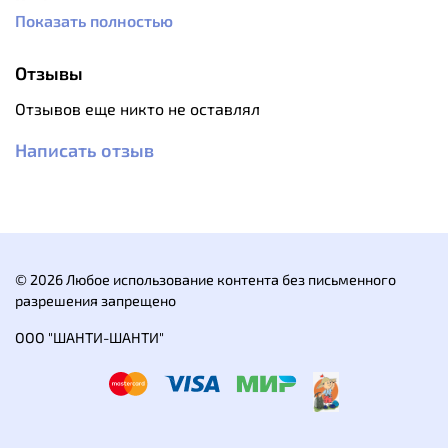
Особенности:
Показать полностью
В наборе котелки в комплектациях – котелок 1,2
л с утолщенной крышкой с боковой ручкой:
крышку можно использовать как маленькую
Отзывы
сковородку.
Котелки 0,6 и 1 л с обычными крышками без
Отзывов еще никто не оставлял
ручек.
Котелки изготовлены методом холодной
Написать отзыв
вытяжки.
Котелки пакуются один в один по принципу
"матрешки".
Набор продается в чехле!
Вся т
уристическая посуда сертифицирована.
© 2026 Любое использование контента без письменного
Вес набора котелков: 0,89 кг.
разрешения запрещено
Материал: нержавеющая сталь AISI 304.
ООО "ШАНТИ-ШАНТИ"
Котелки:
Диаметр внутр. 0,6 л. - 130 мм. Высота 55
мм.
Диаметр внутр. 1,0 л. - 146 мм. Высота 60
мм.
Диаметр внутр. 1,2 л. - 160 мм. Высота 70