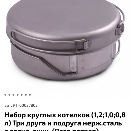
арт.
УТ-00037805
Набор круглых котелков (1,2;1,0;0,8
л) Три друга и подруга нерж.сталь
с раскл. ручк. (Роза ветров)