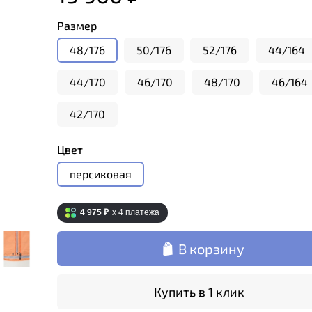
Размер
48/176
50/176
52/176
44/164
44/170
46/170
48/170
46/164
42/170
Цвет
персиковая
4 975 ₽
x 4
платежа
В корзину
Купить в 1 клик