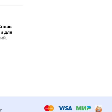
Сплав
и для
ий,
е важно
казатели
ости
ав Minima
ткань,
оявилась
укой.
(в 2-3
одаря
ивается
"