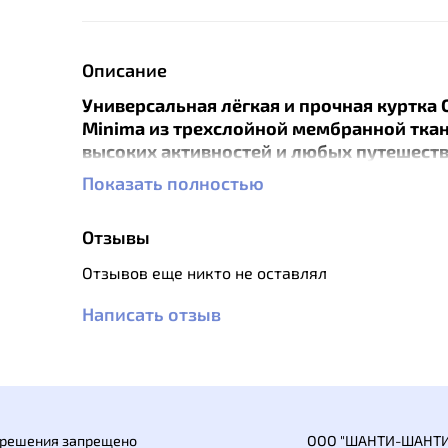
Описание
Универсальная лёгкая и прочная куртка
Minima
из трехслойной мембранной ткан
высоких активностей и любых путешеств
треккинга, альпинизма и бега в горах, гд
Показать полностью
сохранить достойные технологичные по
при максимальной лёгкости и компактн
Отзывы
экипировки.
Отзывов еще никто не оставлял
Обновлённая версия Куртки женской Спл
мембрана 3L.
В новой версии изменилась 
Написать отзыв
добавлен нагрудный карман из сетки, и п
возможность регулировки объема одной р
Нейлоновая, не эластичная ткань, прочнее 
раза) и износоустойчивее (в 4 раза). Благ
отсутствию эластичности в ткани увелич
азрешения запрещено
ООО "ШАНТИ-ШАНТИ