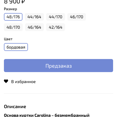
8 900 ₽
Размер
48/176
44/164
44/170
46/170
48/170
46/164
42/164
Цвет
бордовая
Предзаказ
В избранное
Описание
Основа куртки Carolina – безмембранный