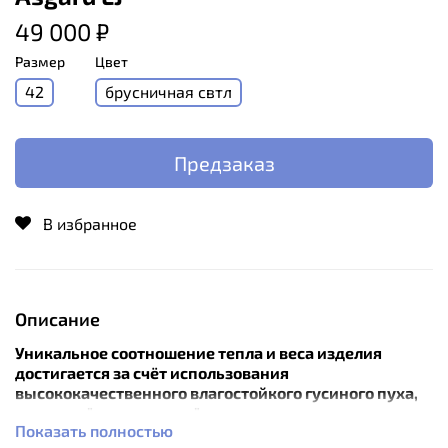
49 000 ₽
Размер
Цвет
42
брусничная свтл
Предзаказ
В избранное
Описание
Уникальное соотношение тепла и веса изделия
достигается за счёт использования
высококачественного влагостойкого гусиного пуха,
системы "теплых швов" и технологичных
Показать полностью
материалов.