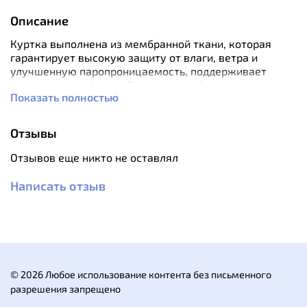
Описание
Куртка выполнена из мембранной ткани, которая
гарантирует высокую защиту от влаги, ветра и
улучшенную паропроницаемость, поддерживает
ощущение комфорта. Синтетический утеплитель
Показать полностью
Shelter® Sport безупречно согревает как в сухом, так
и во влажном состоянии, что особенно ценно в
условиях быстро меняющейся погоды.
Отзывы
Неоспоримым плюсом курток на синтетическом
утеплителе является простота в уходе и ремонте.
Отзывов еще никто не оставлял
Крой изделия продуман так, чтобы не давать холоду
Написать отзыв
доступ под куртку даже при самых активных
движениях.
Особенности:
верхний материал с мембраной
синтетический утеплитель Shelter® Sport
© 2026 Любое использование контента без письменного
согревает и во влажном состоянии
разрешения запрещено
объемный капюшон с высокой стойкой и с
удобными эластичными регулировками. Может