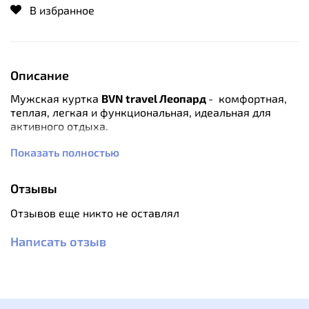
В избранное
Описание
Мужская куртка
BVN travel Леопард
- комфортная,
теплая, легкая и функциональная, идеальная для
активного отдыха.
Показать полностью
Особенности:
Приталенный силуэт
Благодаря высококачественному утеплителю из
Отзывы
гусиного пуха с показателем Fill Power 750,
обеспечивает комфорт и тепло даже при
Отзывов еще никто не оставлял
отрицательных температурах.
Выполнен из прочной и водоотталкивающей
Написать отзыв
ткани 100% нейлона с влагоотталкивающей
пропиткой.
Куртка оснащена тремя внешними теплыми
прорезными карманами с застежкой-молнией
производства
YKK
, одним внутренним карманом