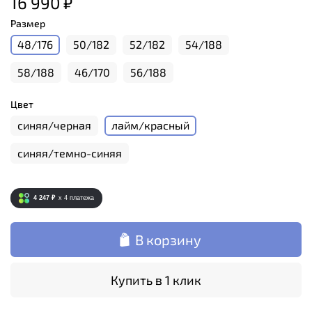
16 990 ₽
Размер
48/176
50/182
52/182
54/188
58/188
46/170
56/188
Цвет
синяя/черная
лайм/красный
синяя/темно-синяя
4 247 ₽
x 4
платежа
В корзину
Купить в 1 клик