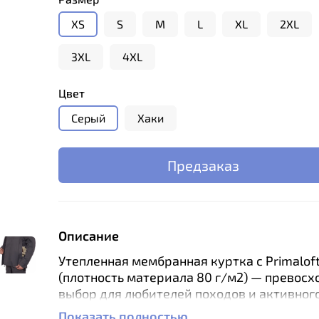
XS
S
M
L
XL
2XL
3XL
4XL
Цвет
Серый
Хаки
Предзаказ
Описание
Утепленная мембранная куртка с Primaloft
(плотность материала 80 г/м2) — превос
выбор для любителей походов и активног
на природе при умеренных низких темпер
Показать полностью