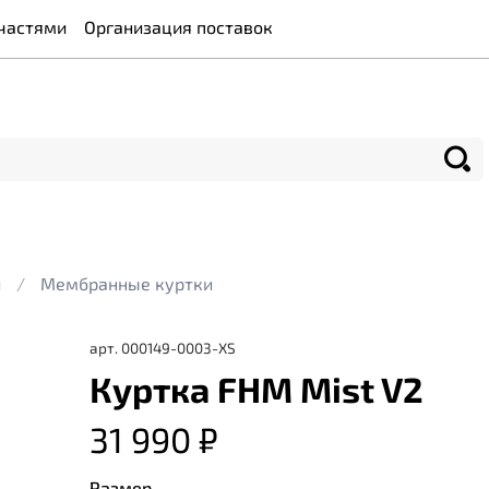
частями
Организация поставок
и
Мембранные куртки
арт.
000149-0003-XS
Куртка FHM Mist V2
31 990 ₽
Размер