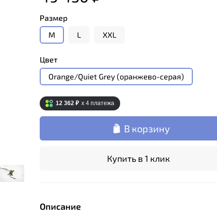
Размер
M
L
XXL
Цвет
Orange/Quiet Grey (оранжево-серая)
12 362 ₽
x 4
платежа
В корзину
Купить в 1 клик
Описание