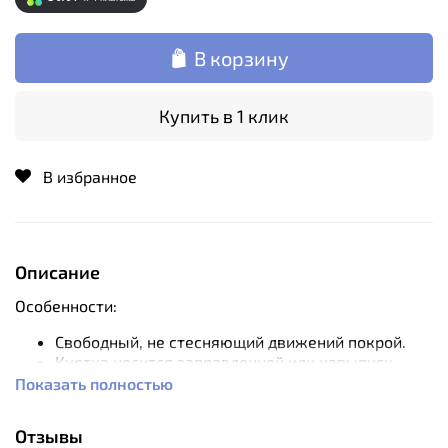
В корзину
Купить в 1 клик
В избранное
Описание
Особенности:
Свободный, не стесняющий движений покрой.
Куртка носится заправленной или навыпуск.
Можно использовать фальшпогоны (погоны
Показать полностью
застегиваются на липучку).
Центральная застежка на молнии, воротник на
Отзывы
кнопках. Низ куртки застегивается на кнопку,