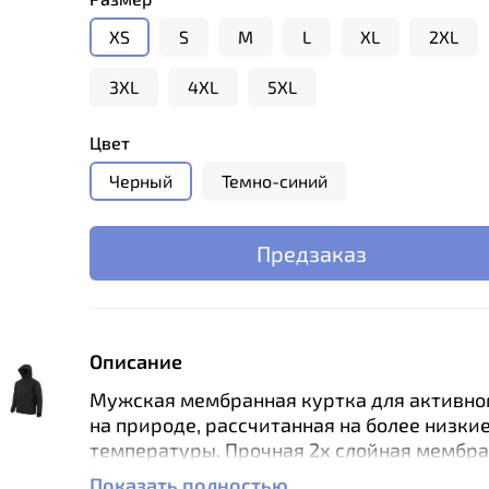
XS
S
M
L
XL
2XL
3XL
4XL
5XL
Цвет
Черный
Темно-синий
Предзаказ
Описание
Мужская мембранная куртка для активно
на природе, рассчитанная на более низки
температуры. Прочная 2х слойная мембра
Dermizax защищает от ветра и влаги. Курт
Показать полностью