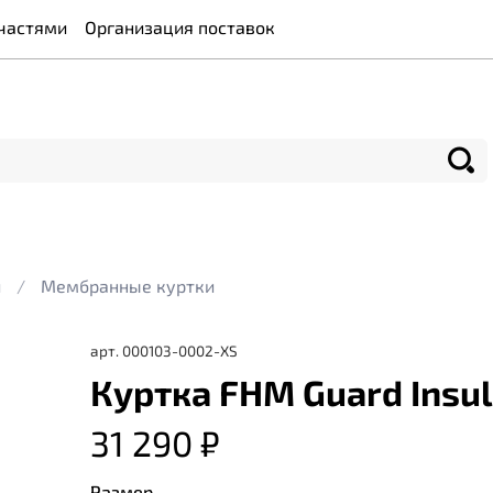
частями
Организация поставок
и
Мембранные куртки
арт.
000103-0002-XS
Куртка FHM Guard Insu
31 290 ₽
Размер