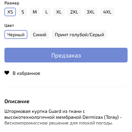
Размер
XS
S
M
L
XL
2XL
3XL
4XL
Цвет
Черный
Синий
Принт голубой/Серый
Предзаказ
В избранное
Описание
Штормовая куртка Guard из ткани с
высокотехнологичной мембраной Dermizax (Toray) -
бескомпромиссное решение для плохой погоды.
Активная рыбалка с лодки диктует свои условия: