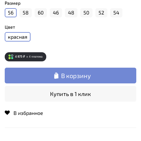
Размер
56
58
60
46
48
50
52
54
Цвет
красная
4 875 ₽
x 4
платежа
В корзину
Купить в 1 клик
В избранное