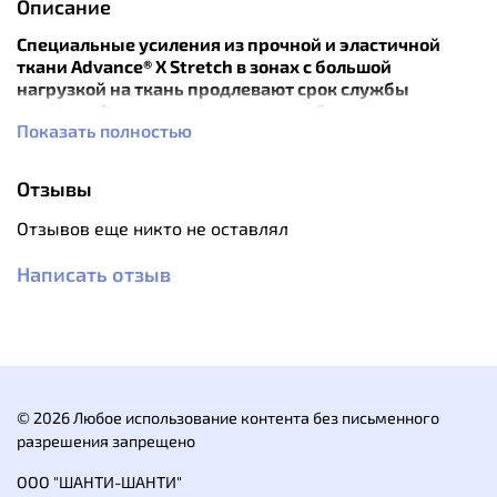
Описание
Специальные усиления из прочной и эластичной
ткани Advance® X Stretch в зонах с большой
нагрузкой на ткань продлевают срок службы
изделия. Флис отлично согревает, быстро сохнет,
Показать полностью
мало весит. Куртка предназначена для альпинистов,
туристов и всех, кто любит спорт и активный отдых
на природе.
Отзывы
Особенности:
Отзывов еще никто не оставлял
анатомический крой рукавов;
«рабочие» зоны усилены;
Написать отзыв
центральная молния с внутренней
ветрозащитной планкой;
защита подбородка от замка молнии;
внутренние манжеты на рукавах;
два нагрудных кармана на молнии;
два боковых кармана на молнии;
© 2026 Любое использование контента без письменного
два внутренних кармана;
разрешения запрещено
низ куртки регулируется эластичными шнурами
с фиксаторами.
ООО "ШАНТИ-ШАНТИ"