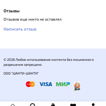
Особенности:
Отзывы
Изготовлена из прочного и легкого титана.
Удобна для использования в походах,
Отзывов еще никто не оставлял
путешествиях и во время отдыха на природе.
Титан прочнее алюминия и легче стали, устойчив
Написать отзыв
к коррозии и высоким температурам, не
окисляется и не портится под воздействием
различных пищевых кислот, что обеспечивает
долговечность прибора.
Поверхность с красивой матовой текстурой.
Выполнена в современном дизайне и имеет
© 2026 Любое использование контента без письменного
удобную форму.
разрешения запрещено
Складные ручки.
В комплекте идет крышка, которую легко снять
ООО "ШАНТИ-ШАНТИ"
ложкой или вилкой, когда она горячая.
Кружки с крышкой T-Gear разных объемов
отлично помещаются друг в друга.
Фирменный логотип.
Картонная упаковка.
Характеристики: