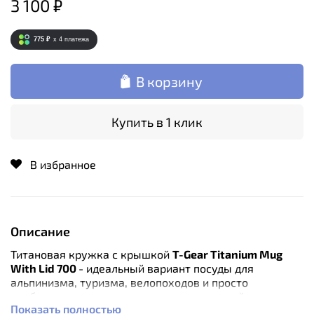
3 100 ₽
775 ₽
x 4
платежа
В корзину
Купить в 1 клик
В избранное
Описание
Титановая кружкa с крышкой
T-Gear Titanium Mug
With Lid 700
- идеальный вариант посуды для
альпинизма, туризма, велопоходов и просто
необходима тем, кто высоко ценит каждый грамм
Показать полностью
своего снаряжения.