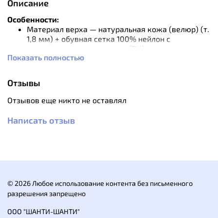
Описание
Особенности:
Материал верха — натуральная кожа (велюр) (т.
1,8 мм) + обувная сетка 100% нейлон с
усилением из полиуретана (PU)
Показать полностью
Оптимальное сочетание материалов,
обеспечивающее комфорт и легкость этой
модели
Отзывы
Сменная формованная стелька. Обладает
высокой стойкостью к износу
Отзывов еще никто не оставлял
Прочная нейлоновая шнуровка гарантирует
плотную и удобную посадку по ноге
Написать отзыв
Подошва TPU — обладает повышенной
устойчивостью к истиранию и оптимальной
гибкостью
Метод крепления подошвы — термо-клеевой
В носочной части ботинка имеется усиливающая
прорезиненная накладка, обеспечивающая
© 2026 Любое использование контента без письменного
дополнительную защиту от механических
разрешения запрещено
воздействий при ходьбе
Разнонаправленный протектор гарантирует
ООО "ШАНТИ-ШАНТИ"
оптимальное сцепление с поверхностью