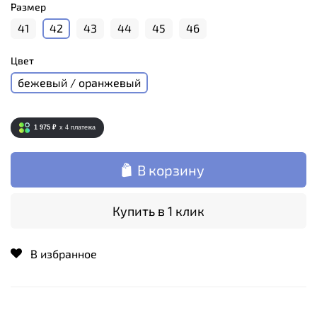
Размер
41
42
43
44
45
46
Цвет
бежевый / оранжевый
1 975 ₽
x 4
платежа
В корзину
Купить в 1 клик
В избранное