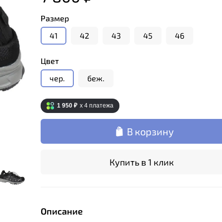
Размер
41
42
43
45
46
Цвет
чер.
беж.
1 950 ₽
x 4
платежа
В корзину
Купить в 1 клик
Описание