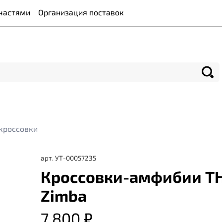
частями
Организация поставок
кроссовки
арт.
УТ-00057235
Кроссовки-амфибии T
Zimba
7 800 ₽