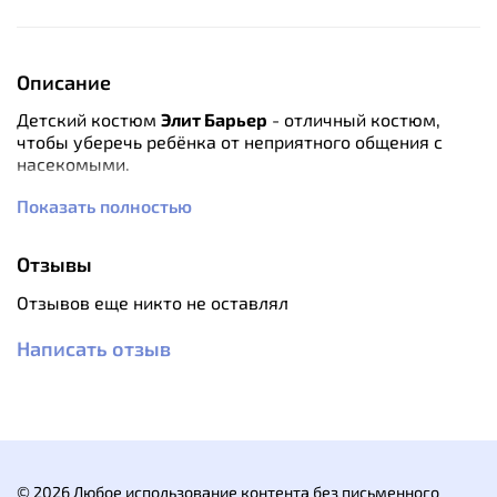
Описание
Детский костюм
Элит Барьер
- отличный костюм,
чтобы уберечь ребёнка от неприятного общения с
насекомыми.
Показать полностью
Особенности:
удлиненная куртка
клапаны-ловушки для насекомых
Отзывы
противоклещевая "юбка" по низу куртки
влагозащитный карман для документов
Отзывов еще никто не оставлял
сетка для защиты лица от насекомых, которая
убирается в потайной карман
Написать отзыв
внутренние манжеты на рукавах и по низу брюк
светоотражающая печать
качественная фурнитура
Характеристики:
материал верха: cotton peach
состав: 75% хлопок, 25% нейлон
© 2026 Любое использование контента без письменного