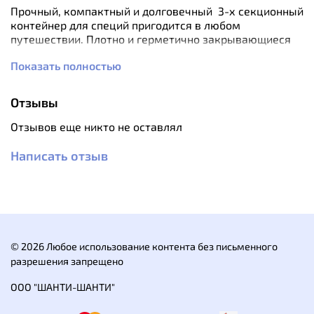
Прочный, компактный и долговечный 3-х секционный
контейнер для специй пригодится в любом
путешествии. Плотно и герметично закрывающиеся
крышки не дадут влаге проникнуть внутрь
Показать полностью
контейнера, а специям просыпаться в рюкзаке.
Высококачественный пищевой пластик, из которого
изготовлен контейнер, полностью безопасен для
Отзывы
здоровья человека.
Отзывов еще никто не оставлял
Особенности:
3-х секционная конструкция
Написать отзыв
Высококачественный пластик
Плотно закрывающиеся крышки
Безопасен для пищевых продуктов
Страна бренда: Россия
Страна производства: КИТАЙ
Характеристики:
© 2026 Любое использование контента без письменного
Материал: пищевой пластик
разрешения запрещено
Вес: 20 г.
ООО "ШАНТИ-ШАНТИ"