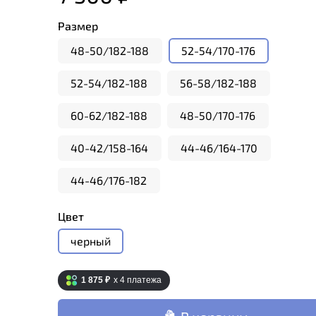
Размер
48-50/182-188
52-54/170-176
52-54/182-188
56-58/182-188
60-62/182-188
48-50/170-176
40-42/158-164
44-46/164-170
44-46/176-182
Цвет
черный
1 875 ₽
x 4
платежа