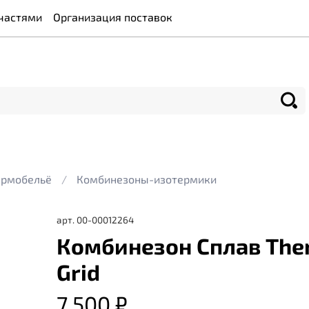
частями
Организация поставок
ермобельё
Комбинезоны-изотермики
арт.
00-00012264
Комбинезон Сплав The
Grid
7 500 ₽