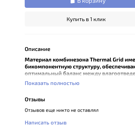
В корзину
Купить в 1 клик
Описание
Материал комбинезона Thermal Grid им
бикомпонентную структуру, обеспечив
оптимальный баланс между влагоотвед
теплоизоляцией: разреженный ворс на 
Показать полностью
стороне для быстрой транспортировки
избыточной влаги во внешние слои, при 
Отзывы
оставляющий возможность частичного 
для охлаждения, и внешнюю поверхност
Отзывов еще никто не оставлял
оптимизированную для быстрого распр
влаги по большой площади.
Написать отзыв