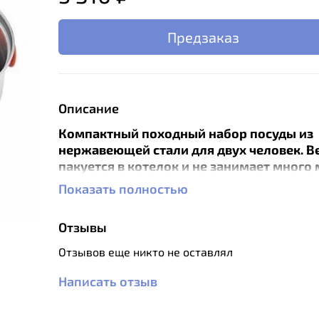
Предзаказ
Описание
Компактный походный набор посуды из
нержавеющей стали для двух человек. В
пакуется в котелок и не занимает много 
рюкзаке.
Показать полностью
Крышку кастрюли можно использовать в 
сковородки.
Отзывы
Складные ручки с термоизоляцией из ПВХ
защищают от ожогов. Складные чашки из
Отзывов еще никто не оставлял
из нетоксичного пищевого силикона.
Написать отзыв
Характеристики:
Материал котелка: нержавеющая ста