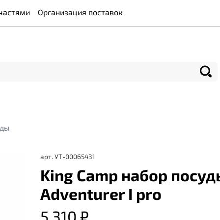
частями
Организация поставок
уды
арт.
УТ-00065431
King Camp набор посуд
Adventurer I pro
5 310 ₽