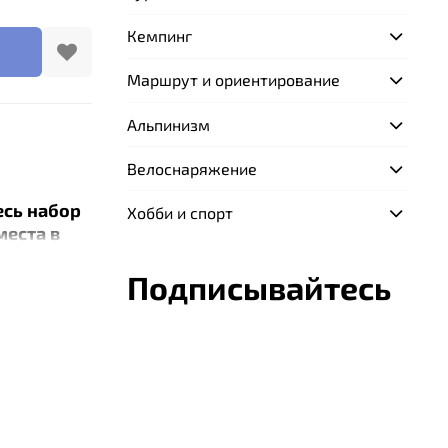
Кемпинг
Маршрут и ориентирование
Альпинизм
Велоснаряжение
есь набор
Хобби и спорт
места в
качестве
Подписывайтесь
готовлены
ль