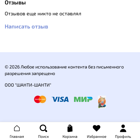
Отзывы
прочность материала;
Складные ручки покрыты огнеупорным
Отзывов еще никто не оставлял
силиконом;
Совместимость по размеру со многими
Написать отзыв
наборами посуды;
Количество персон: 2-3
Материал: Титан
Объём: 1250/800 мл
Размер: 180х180х81 мм
© 2026 Любое использование контента без письменного
разрешения запрещено
ООО "ШАНТИ-ШАНТИ"
Главная
Поиск
Корзина
Избранное
Профиль