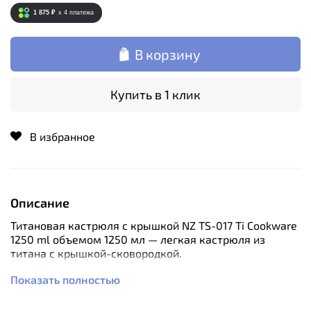
1 875 ₽
x 4
платежа
В корзину
Купить в 1 клик
В избранное
Описание
Титановая кастрюля с крышкой NZ TS-017 Ti Cookware
1250 ml объемом 1250 мл — легкая кастрюля из
титана с крышкой-сковородкой.
Преимущества набора посуды NZ TS-017:
Показать полностью
Экологичность, минимальный вес и высокая