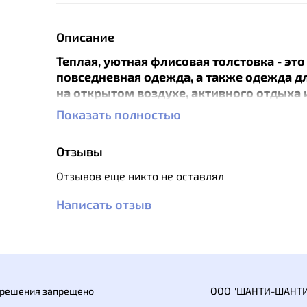
Описание
Теплая, уютная флисовая толстовка - это
повседневная одежда, а также одежда д
на открытом воздухе, активного отдыха 
путешествий.
Показать полностью
Материал куртки отличается высокой
воздухопроницаемостью, быстро высыхае
Отзывы
намокании и компактно пакуется при
транспортировке. Благодаря приталенном
Отзывов еще никто не оставлял
небольшой толщине ткани толстовка хор
сочетается с самыми изящными верхним
Написать отзыв
куртками.
Особенности:
приталенный крой;
теплая, эластичная, приятная дышаща
азрешения запрещено
ООО "ШАНТИ-ШАНТИ
небольшой воротник-стойка с защит