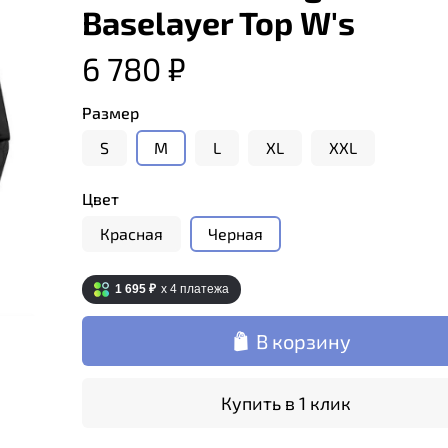
Baselayer Top W's
6 780 ₽
Размер
S
M
L
XL
XXL
Цвет
Красная
Черная
1 695 ₽
x 4
платежа
В корзину
Купить в 1 клик