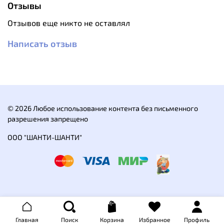
Отзывы
Плоские швы не давят и не вызывают дискомфорта.
Отзывов еще никто не оставлял
Написать отзыв
Основной материал: 85% полиэстер, 15%
спандекс
Материал подкладки у лба: 15% волокна
целлюлозы, 85% полиэстер
Размер по обхвату головы: M 53-54 см, L 55-56
© 2026 Любое использование контента без письменного
см
разрешения запрещено
Вес: 35 грамм
ООО "ШАНТИ-ШАНТИ"
Главная
Поиск
Корзина
Избранное
Профиль