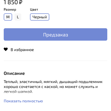
1 850 ₽
Размер
Цвет
M
L
Черный
Предзаказ
В избранное
Описание
Теплый, эластичный, мягкий, дышащий подшлемник
хорошо сочетается с каской, но может служить и
легкой шапкой.
Полоска из мягкой ткани на внутренней стороне
Показать полностью
подшлемника впитывает пот со лба и уменьшает
давление каски.