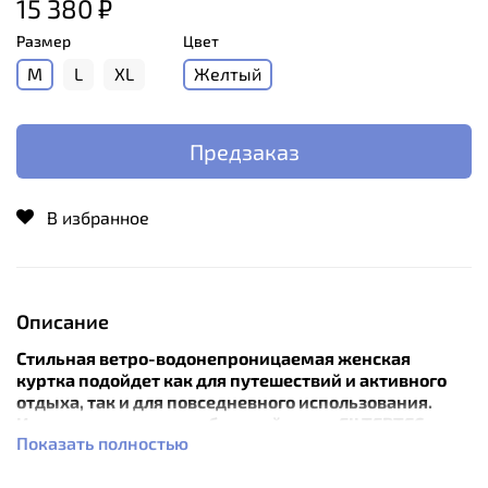
15 380 ₽
Размер
Цвет
M
L
XL
Желтый
Предзаказ
В избранное
Описание
Стильная ветро-водонепроницаемая женская
куртка подойдет как для путешествий и активного
отдыха, так и для повседневного использования.
Изготовленная из мембранной ткани FILTERTEC
Показать полностью
куртка надежно защищает в штормовую погоду и
отлично дышит, что не дает перегреваться в