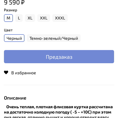
9 590 ₽
Размер
M
L
XL
XXL
XXXL
Цвет
Черный
Темно-зеленый/Черный
Предзаказ
В избранное
Описание
Очень теплая, плотная флисовая куртка рассчитана
на достаточно холодную погоду ( -5 – +10С) при этом
она легкая, отлично дышит и хорошо отводит влагу.