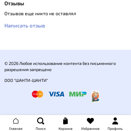
Отзывы
износостойкостью. Идеальный выбор для тех, кто
ценит комфорт и качество одежды
Отзывов еще никто не оставлял
Особенности:
Написать отзыв
Стильный дизайн
Умеренно свободный крой
Воздухопроницаемый материал
Характеристики:
Состав: 85% хлопок, 15% полиэстер
© 2026 Любое использование контента без письменного
разрешения запрещено
ООО "ШАНТИ-ШАНТИ"
Главная
Поиск
Корзина
Избранное
Профиль