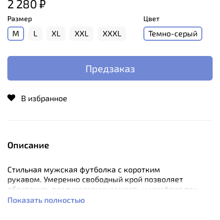
2 280 ₽
Размер
Цвет
M
L
XL
XXL
XXXL
Темно-серый
Предзаказ
В избранное
Описание
Стильная мужская футболка с коротким
рукавом. Умеренно свободный крой позволяет
обеспечить воздухопроницаемость и комфорт при
носке на протяжении всего дня.
Показать полностью
Мягкая ткань приятна к телу и отличается