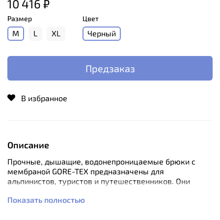
10 416 ₽
Размер
Цвет
M
L
XL
Черный
Предзаказ
В избранное
Описание
Прочные, дышащие, водонепроницаемые брюки с
мембраной GORE-TEX предназначены для
альпинистов, туристов и путешественников. Они
выдерживают самые сложные погодные условия и
Показать полностью
смогут защитить своих обладательниц от ветра и
продолжительных осадков.