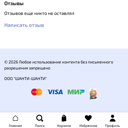
Отзывы
· Водонепроницаемая мембранная ткань GTX-ACTIVE
защищает от снега, ветра и влаги;
Отзывов еще никто не оставлял
· Резинка на поясе сзади
Написать отзыв
· Боковые непромокаемые вентиляционные молнии.
· Ластовица, обеспечивающая комфорт и свободу
движений
· Водоотталкивающие молнии по низу штанин для
© 2026 Любое использование контента без письменного
удобства надевания ботинок.
разрешения запрещено
· Два кармана на непромокаемых молниях
ООО "ШАНТИ-ШАНТИ"
Материал: GORE-TEX®, 100% полиэстер.
Главная
Поиск
Корзина
Избранное
Профиль