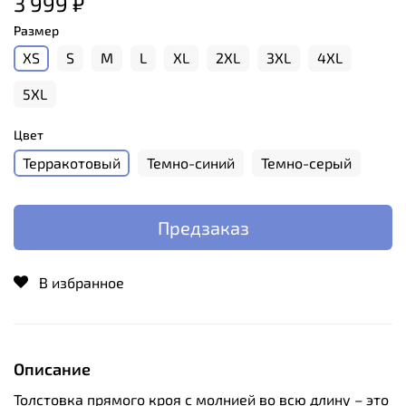
3 999 ₽
Размер
XS
S
M
L
XL
2XL
3XL
4XL
5XL
Цвет
Терракотовый
Темно-синий
Темно-серый
Предзаказ
В избранное
Описание
Толстовка прямого кроя с молнией во всю длину – это