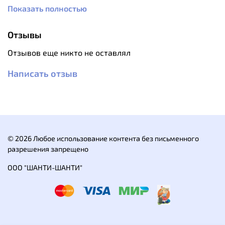
Показать полностью
Удлиненный топливопроводный шланг (40 см).
Для любителей путешествовать компаниями.
Рекомендуется использовать как основную
Отзывы
горелку.
Работает как на бензине, так и на газе.
Отзывов еще никто не оставлял
Не теряет функциональности в условиях
высокогорья и при морозе.
Написать отзыв
В комплекте: горелка, емкость для жидкого
топлива (500 мл), насос для жидкого топлива,
переходник для газового баллона, тканевый
чехол, инструкция по эксплуатации.
Мощность "бензин": 3500 Вт.
© 2026 Любое использование контента без письменного
Мощность "газ": 3000 Вт.
разрешения запрещено
Топливо: сжиженный газ или бензин.
ООО "ШАНТИ-ШАНТИ"
Вес без чехла: 385 гр.
Вес с чехлом: 402 гр.