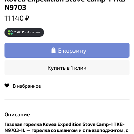
N9703
11 140 ₽
2 785 ₽
x 4
платежа
В корзину
Купить в 1 клик
В избранное
Описание
Газовая горелка Kovea Expedition Stove Camp-1 TKB-
N9703-1L — горелка со шлангом и с пьезоподжигом, с