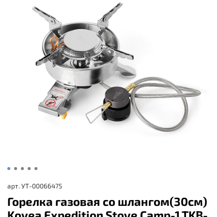
арт.
УТ-00066475
Горелка газовая со шлангом(30см)
Kovea Expedition Stove Camp-1 TKB-