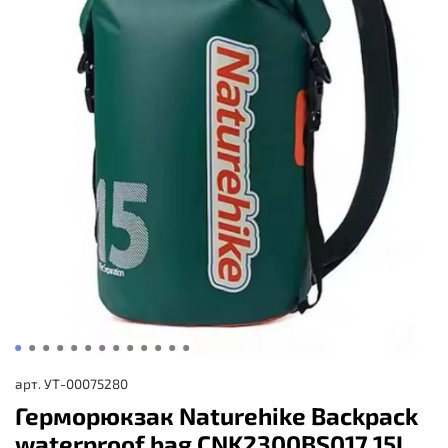
арт.
УТ-00075280
Герморюкзак Naturehike Backpack
waterproof bag CNK2300BS017 15L