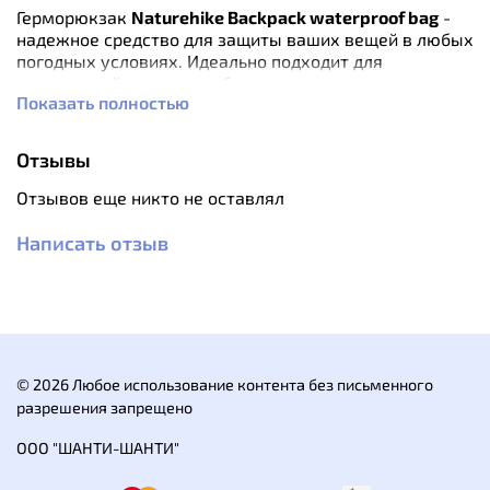
Герморюкзак
Naturehike Backpack waterproof bag
-
надежное средство для защиты ваших вещей в любых
погодных условиях. Идеально подходит для
активностей на воде, но будет неплохим подспорьем в
Показать полностью
любом путешествии.
Особенности:
Отзывы
Небольшой объем спасет от влаги личные вещи -
смартфон, кошелек, документы.
Отзывов еще никто не оставлял
Яркая расцветка не позволит потерять мешок
даже в высокой траве.
Написать отзыв
Внутренние карманы для хранения.
Боковой сетчатый карман для мелочей.
Качественная фурнитура.
Качественные герметичные швы.
Характеристики:
Объем: 15 л
© 2026 Любое использование контента без письменного
Материал: 500D ПВХ
разрешения запрещено
Пряжка: DURAFLEX
ООО "ШАНТИ-ШАНТИ"
Размер: 36,5x23,5 см
Вес: 415 гр