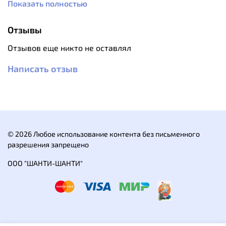
Показать полностью
1200°С.
Пьезоподжиг не предусмотрен.
Отзывы
Пъезоэлемент: нет.
Расход газа: 90 гр/ час.
Отзывов еще никто не оставлял
Размер: 19 х 6,7 х 2,5 см.
Масса: 115 гр.
Написать отзыв
© 2026 Любое использование контента без письменного
разрешения запрещено
ООО "ШАНТИ-ШАНТИ"