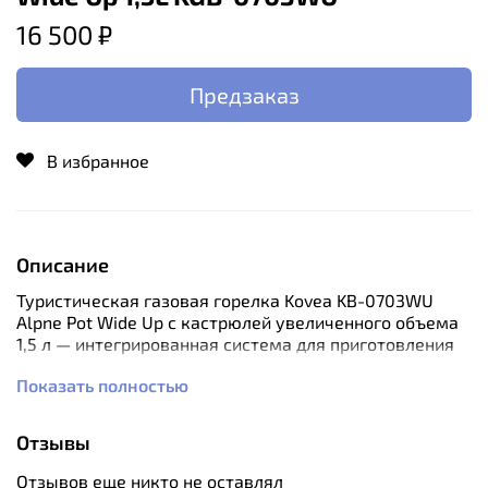
16 500 ₽
Предзаказ
В избранное
Описание
Туристическая газовая горелка Kovea KB-0703WU
Alpne Pot Wide Up с кастрюлей увеличенного объема
1,5 л — интегрированная система для приготовления
пищи в экстремальных условиях.
Показать полностью
Основная идея заключается в специальном
теплообменнике, который приварен ко дну кастрюли
Отзывы
и в два раза более эффективно передает тепло от
пламени. Благодаря этому 1 литр воды закипает через
Отзывов еще никто не оставлял