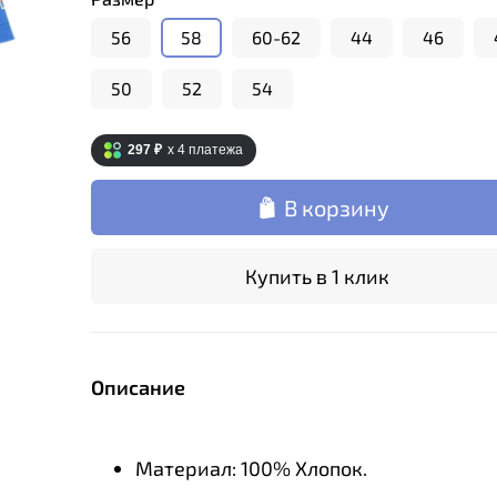
56
58
60-62
44
46
50
52
54
297 ₽
x 4
платежа
В корзину
Купить в 1 клик
Описание
Материал: 100% Хлопок.