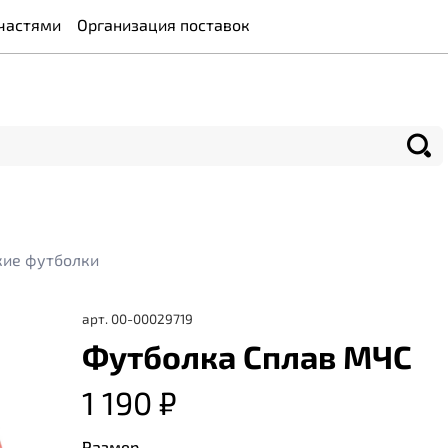
частями
Организация поставок
ие футболки
арт.
00-00029719
Футболка Сплав МЧС
1 190 ₽
Размер