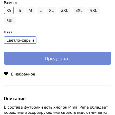
Размер
XS
S
M
L
XL
2XL
3XL
4XL
5XL
Цвет
Светло-серый
Предзаказ
В избранное
Описание
В составе футболки есть хлопок Pima. Pima обладает
хорошими абсорбирующими свойствами, отличается