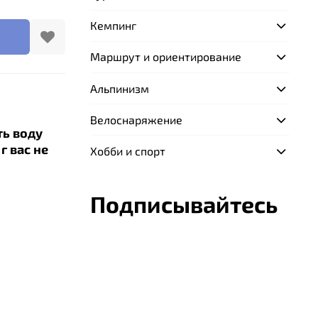
Кемпинг
Маршрут и ориентирование
Альпинизм
Велоснаряжение
ь воду
г вас не
Хобби и спорт
ния
Подписывайтесь
иевой
nium) —
,
, которое
 от