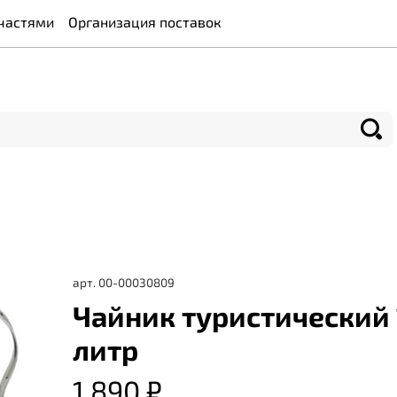
частями
Организация поставок
арт.
00-00030809
Чайник туристический 
литр
1 890 ₽