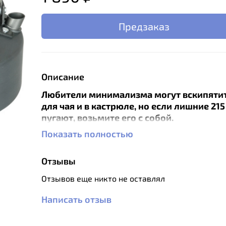
Предзаказ
Описание
Любители минимализма могут вскипятит
для чая и в кастрюле, но если лишние 215 
пугают, возьмите его с собой.
Показать полностью
Изготовленные из анодированного алюми
емкости сохраняют обычные для алюмин
посуды легкость и быстроту прогрева.
Отзывы
Анодированный алюминий (anodised alumi
Отзывов еще никто не оставлял
это алюминий со специальным покрытием
получаемым электролитическим способом
Написать отзыв
защищает от окисления и служит защитой
механических повреждений. Покрытие не