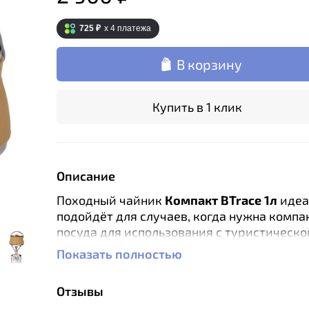
725 ₽
x 4
платежа
В корзину
Купить в 1 клик
Описание
Походный чайник
Компакт
BTrace 1л
идеа
подойдёт для случаев, когда нужна компа
посуда для использования с туристическо
или горелкой.
Показать полностью
Особенности:
Отзывы
Складной, компактный, легкий из