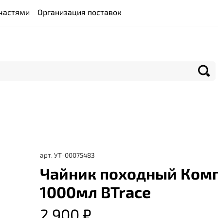
частями
Организация поставок
арт.
УТ-00075483
Чайник походный Ком
1000мл BTrace
2 900 ₽