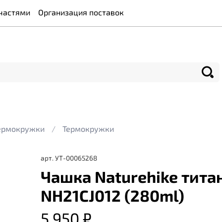
частями
Организация поставок
термокружки
Термокружки
арт.
УТ-00065268
Чашка Naturehike тита
NH21CJ012 (280ml)
5 950 ₽