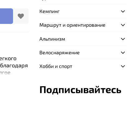
Кемпинг
Маршрут и ориентирование
Альпинизм
Велоснаряжение
егкого
 благодаря
Хобби и спорт
лгое
гче, чем
лентной
Подписывайтесь
и не
ами, что
ально
 и