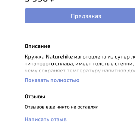
Предзаказ
Описание
Кружка Naturehike изготовлена из супер л
титанового сплава, имеет толстые стенки,
чему сохраняет температуру напитков до
время. Изделия из титана существенно ле
Показать полностью
стальные и алюминиевые аналоги эквива
прочности. При этом титан не окисляется 
Отзывы
вступает в химические реакции с продукт
делает его идеальным материалом для
Отзывов еще никто не оставлял
производства туристической посуды. Иде
подходит для отдыха на природе, походов
Написать отзыв
путешествий.