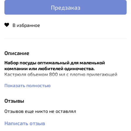
Предзаказ
В избранное
Описание
Набор посуды оптимальный для маленькой
компании или любителей одиночества.
Кастрюля объемом 800 мл с плотно прилегающей
крышкой по диаметру входит в сковородку.
Показать полностью
Отделанные пластиком ручки кастрюли и сковородки
складываются, поэтому комплект в упакованном
виде занимает мало места.
Отзывы
Изготовленные из анодированного алюминия емкости
не окисляются со временем и устойчивы к
Отзывов еще никто не оставлял
механическим повреждениям, сохраняя при этом
обычные для алюминиевой посуды легкость и
Написать отзыв
быстроту прогрева. Покрытие не разрушается со