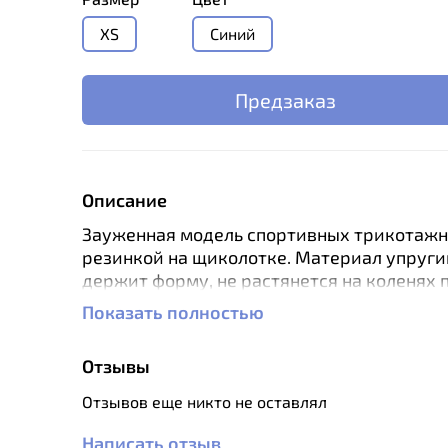
XS
Синий
Предзаказ
Описание
Зауженная модель спортивных трикотажн
резинкой на щиколотке. Материал упруги
держит форму, не растянется на коленях п
Показать полностью
Конструктивные особенности:
- Регулировка пояса
Отзывы
- 2 кармана
Отзывов еще никто не оставлял
- Манжеты по низу
Написать отзыв