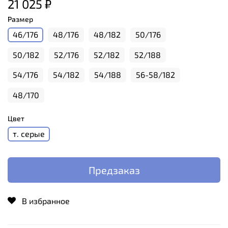
21 025 ₽
Размер
46/176
48/176
48/182
50/176
50/182
52/176
52/182
52/188
54/176
54/182
54/188
56-58/182
48/170
Цвет
т. серые
Предзаказ
В избранное