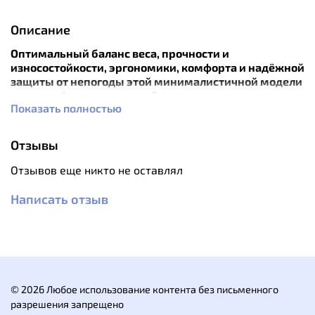
Описание
Оптимальный баланс веса, прочности и
износостойкости, эргономики, комфорта и надёжной
защиты от непогоды этой минималистичной модели
делают её очевидным выбором спортсменов и
Показать полностью
любителей в качестве штормовых штанов для
максимально широкого спектра применения в
течение всего года для любых видов спортивного
Отзывы
применения в горах и не только.
Отзывов еще никто не оставлял
Анатомический крой штанов предоставляет полную
свободу движений на скалах, льду или в других
Написать отзыв
сложных условиях, позволяя полностью
сконцентрироваться на поставленной задаче.
Боковые молнии выше уровня бедра позволяют
снимать и надевать штаны, не снимая ботинок, даже
если на них надеты кошки.
Особенности:
© 2026 Любое использование контента без письменного
разрешения запрещено
Анатомический крой.