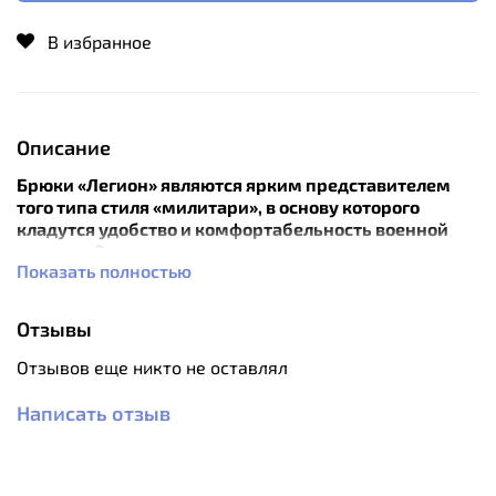
В избранное
Описание
Брюки «Легион» являются ярким представителем
того типа стиля «милитари», в основу которого
кладутся удобство и комфортабельность военной
одежды. Эту одежду ценят активные,
Показать полностью
коммуникабельные люди, не признающие никаких
рамок и ограничений. Стиль городских
«экстремалов» реальных сноубордистов и
Отзывы
сноубордистов в душе.
Отзывов еще никто не оставлял
Особенности:
Написать отзыв
Преобладающее содержание хлопка в ткани
брюк делает их мягкими, дышащими и очень
приятными, а полиэстеровые волокна
обеспечивают прочность, износостойкость,