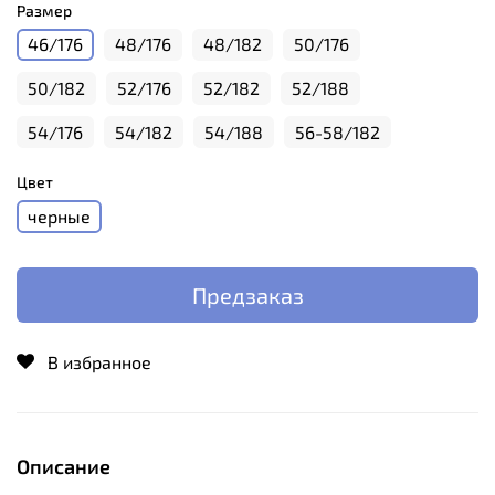
Размер
46/176
48/176
48/182
50/176
50/182
52/176
52/182
52/188
54/176
54/182
54/188
56-58/182
Цвет
черные
Предзаказ
В избранное
Описание