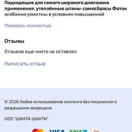
Подходящие для самого широкого диапазона
применения, утеплённые штаны-самосбросы Фотон
особенно уместны в условиях повышенной
влажности благодаря гидрофобному утеплителю.
Показать полностью
При этом штаны весьма компактны в
транспортировке и быстро восстанавливают объём
после компрессии.
Отзывы
Особенности:
Отзывов еще никто не оставлял
Cамосброс ¾: боковые однозамковые молнии с
Написать отзыв
внутренними планками до уровня бедра.
Два тёплых боковых кармана на молнии.
Гульфик на молнии под тёплой планкой с
фиксацией на пуговицу
Пояс с эластичными вставками по бокам.
Шлёвки для ремня.
Артикулированный крой колена.
© 2026 Любое использование контента без письменного
разрешения запрещено
ООО "ШАНТИ-ШАНТИ"