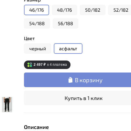
46/176
48/176
50/182
52/182
54/188
56/188
Цвет
черный
асфальт
2 497 ₽
x 4
платежа
В корзину
Купить в 1 клик
Описание