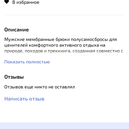
В избранное
Описание
Мужские мембранные брюки полусамосбросы для
ценителей комфортного активного отдыха на
природе, походов и треккинга, созданная совместно с
горными гидами из команды «НЕИЗВЕДАННЫЙ МИР».
Показать полностью
Функциональность, технологичность, защита от
непогоды - самые ценные качества данной модели.
Отзывы
Материалом штанов служит трехслойная мембрана,
Отзывов еще никто не оставлял
которая защищает от воды и ветра. Верхний слой
прочный рипстоп, средняя часть – мембрана с
Написать отзыв
хорошей паропроницаемостью. Внутренний слой
сетчатая ткань, которая является защитой для
мембраны.
Боковые молнии от середины бедра до низа для