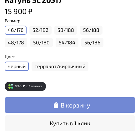
15 900 ₽
Размер
46/176
52/182
58/188
56/188
48/178
50/180
54/184
56/186
Цвет
черный
терракот/кирпичный
3 975 ₽
x 4
платежа
В корзину
Купить в 1 клик