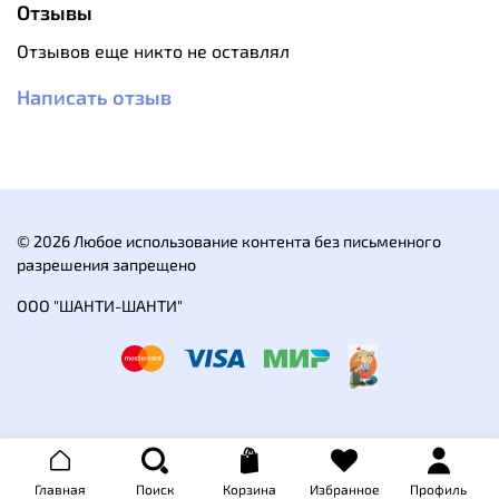
передвижения по городу до походов в горы.
Отзывы
Особенности:
Отзывов еще никто не оставлял
Удобные, не сковывают движения.
Теплые и легкие.
Написать отзыв
Ветрозащитная и водоотталкивающая ткань.
Эластичная ткань и 3D крой.
Съемный поясной ремень.
3 кармана на молнии: два боковых и один
набедренный.
Качественная фурнитура.
© 2026 Любое использование контента без письменного
Характеристики:
разрешения запрещено
Состав: 90% полиэстер, 10% спандекс
ООО "ШАНТИ-ШАНТИ"
Главная
Поиск
Корзина
Избранное
Профиль