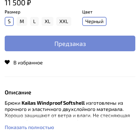
11 500 ₽
Размер
Цвет
S
M
L
XL
XXL
Черный
Предзаказ
В избранное
Описание
Брюки
Kailas Windproof Softshell
изготовлены из
прочного и эластичного двухслойного материала.
Хорошо защищают от ветра и влаги. Не стесняющая
движений посадка и высокая функциональность
Показать полностью
делают брюки весьма удобными для множества
видов деятельности в умеренно холодную погоду: от