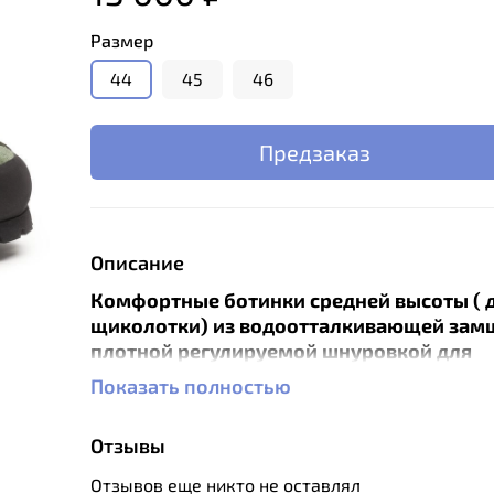
Размер
44
45
46
Предзаказ
Описание
Комфортные ботинки средней высоты ( 
щиколотки) из водоотталкивающей зам
плотной регулируемой шнуровкой для
продолжительных походов и
Показать полностью
путешествий. Мембрана eVentзащищает 
промокания и хорошо вентилируется в 
Отзывы
диапазоне температур. Благодаря прод
форме колодки ботинки идеально садятся
Отзывов еще никто не оставлял