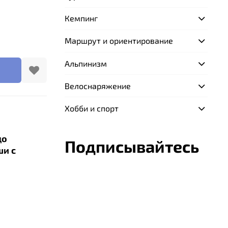
Кемпинг
Маршрут и ориентирование
Альпинизм
Велоснаряжение
Хобби и спорт
до
Подписывайтесь
ши с
от
широком
уманной
 по ноге.