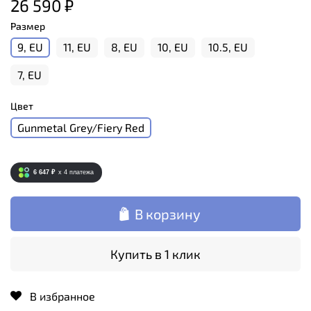
26 590 ₽
Размер
9, EU
11, EU
8, EU
10, EU
10.5, EU
7, EU
Цвет
Gunmetal Grey/Fiery Red
6 647 ₽
x 4
платежа
В корзину
Купить в 1 клик
В избранное