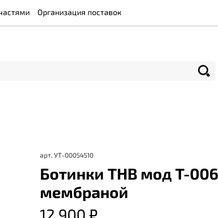
частями
Организация поставок
арт.
УТ-00054510
Ботинки THB мод T-006
мембраной
12 900 ₽