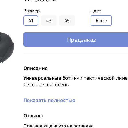
Размер
Цвет
41
43
45
black
Предзаказ
Описание
Универсальные ботинки тактической лине
Сезон весна-осень.
Показать полностью
Особенности:
Отзывы
Материал верха – натуральная кожа (т
ПУ покрытием, с водоотталкивающей
Отзывов еще никто не оставлял