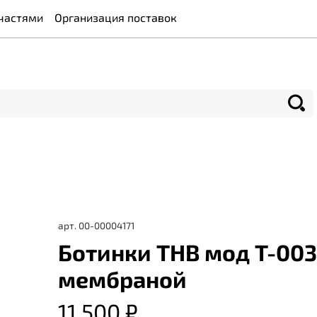
частями
Организация поставок
арт.
00-00004171
Ботинки THB мод T-003
мембраной
11 500 ₽