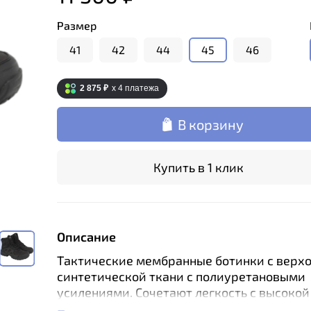
Размер
41
42
44
45
46
2 875 ₽
x 4
платежа
В корзину
Купить в 1 клик
Описание
Тактические мембранные ботинки с верхо
синтетической ткани с полиуретановыми
усилениями. Сочетают легкость с высокой
прочностью. На сезон
весна-осень
.