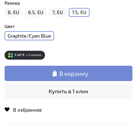
Размер
8, EU
6.5, EU
7, EU
7.5, EU
Цвет
Graphite/Cyan Blue
5 247 ₽
x 4
платежа
В корзину
Купить в 1 клик
В избранное